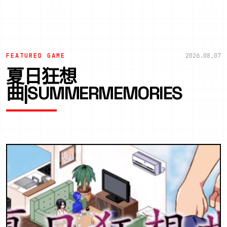
FEATURED GAME
2026.08.07
夏日狂想
曲|SUMMERMEMORIES