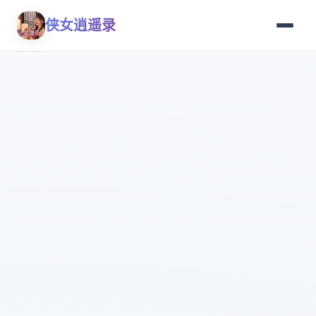
侠女逍遥录