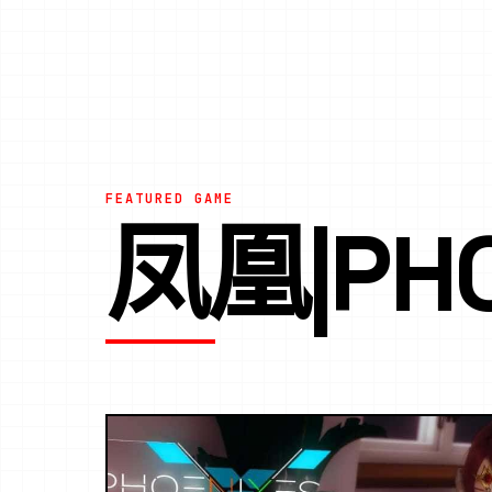
FEATURED GAME
凤凰|PHO