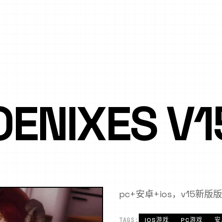
ENIXES V1
pc+安卓+ios，v15新
TAGS:
IOS游戏
PC游戏
安