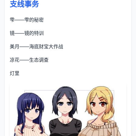
支线事务
雫——雫的秘密
镜——镜的特训
美月——海底财宝大作战
凉花——生态调查
灯里