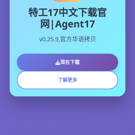
特工17中文下载官
网|Agent17
v0.25.9,官方华语拷贝
现在下载
了解更多