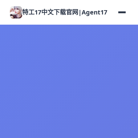
特工17中文下载官网|Agent17