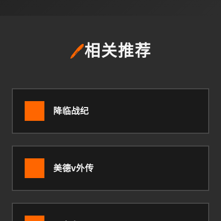
🖊️
相关推荐
降临战纪
美德v外传