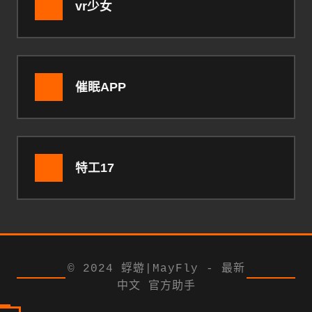
vr少女
催眠APP
特工17
© 2024 蜉蝣|MayFly - 最新
中文 官方助手