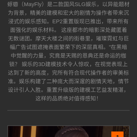
蜉蝣（MayFly）是二款国风SLG娱乐，以异能题材
为背景，精美的建模和宏大的剧情为操作者带来沉
浸式的娱乐感知。EP2重置版现已推出，带来所有
面强化的娱乐材料。 这座都市的暗影深处藏匿着
无数谜团。摩天大楼之间的街巷里，璀璨霓虹与巨
幅广告试图遮掩表面繁荣下的深层真相。"在黑暗
中觉醒的力量，究竟是天赐的恩典还是命运的枷
锁？ 娱乐的3D建模技术令人惊叹，在视觉表现上
达到了新的高度，完所有符合现代操作者的审美标
准。娱乐构建了二种庞大而深邃的剧情天地，情节
设计引人入胜。重置升级版的建模工艺益发精湛，
这样的品质绝对值得感知！