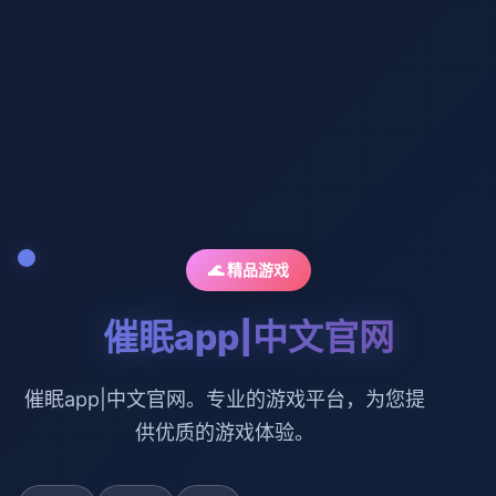
🌊 精品游戏
催眠app|中文官网
催眠app|中文官网。专业的游戏平台，为您提
供优质的游戏体验。