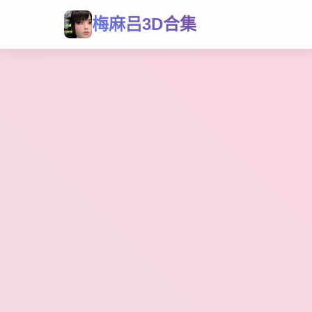
梅麻吕3D合集