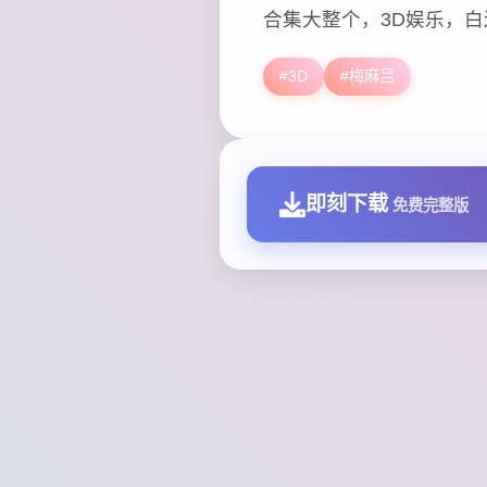
合集大整个，3D娱乐，
#3D
#梅麻吕
即刻下载
免费完整版