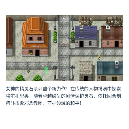
女神的精灵石系列整个新力作！在传统的人物扮演中探索
埃尔扎里奥，随着卓越纷呈的剧情保护灵石，依托回合制
搏斗击败邪恶教团，守护领域的和平！