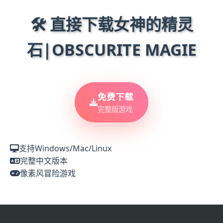
🛠️ 直接下载女神的精灵
石|OBSCURITE MAGIE
免费下载
完整版游戏
支持Windows/Mac/Linux
完整中文版本
像素风冒险游戏