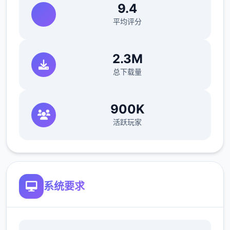
档。Saga Dealership有你需要的东西，但接
9.4
待员不卖给你，推销员卑鄙。极后约瑟芬接受
平均评分
了，如果你取回她珍贵的手机。4分灵巧让你
在佐藤先生的办公室 拿回他的手机。约瑟芬建
2.3M
议这款踏板车的价格为 1,100 美元。把摩托车
总下载量
告诉给托尼，这是七个种好的开启！
意大利工作
900K
成功交付 5 次比萨饼并等待 4 天。
活跃玩家
第二天，玛丽亚向您介绍披萨制作，并要求您
制作 4 道手工菜肴。
第二天，托尼向你倾诉说，某些事情并不像烘
系统要求
焙那么容易。
小型车