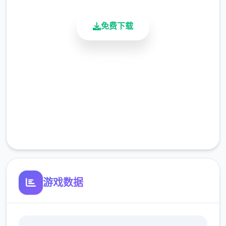
第二天，你至部分应该在他的餐厅里感谢托
免费下载
尼。七个种送货员的职位刚刚开放：使用在
Consum-R购买的自行车，按照正确的顺序分
发披萨以供租用。
安全下载
高速安装
夏日传说的传奇
完全免费
客服支持
从那时起，黑手党的伏击就开启了。因此，建
议您定期将收入转入银行账户。
滑板车
游戏数据
成功交付 3 次比萨饼并等待 3 天。
在比萨店遇见红发女郎蒂娜。托尼说服你换