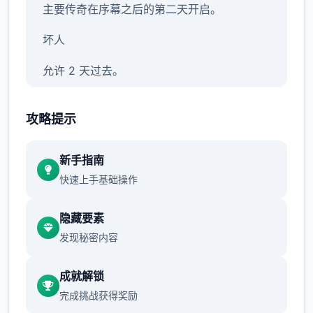
主要传奇在序幕之后的第二天开启。
坏人
允许 2 天过去。
攻略提示
新手指南
快速上手基础操作
隐藏要素
发现秘密内容
警官哈罗德在厨房安慰房东，你也认识了他的
搭档由美。对你父亲的死和他所欠的债务的怀
成就解锁
疑越来越大。
完成挑战获得奖励
允许 2 天过去。