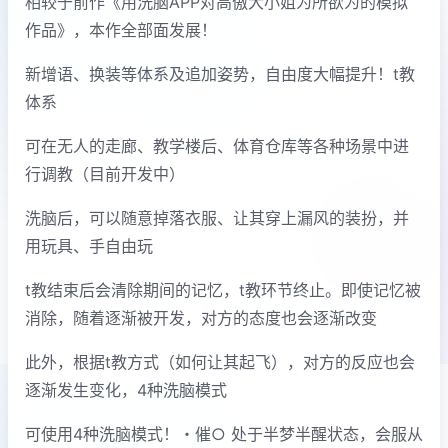
相较于前作《用洗脑APP对高傲大小姐为所欲为的模拟
作品》，本作全部面发展！
新增语、换装等体系及追加姿势，自由度大幅提升！t教
体系
可在无人的走廊、教学楼后、体育仓库等各种场景中进
行调教（目前开发中）
洗脑后，可以随意掉落衣服、让其穿上漏风的装扮，并
用玩具、手自由玩
t教结束后会清除期间的记忆，t教环节终止。即使记忆被
消除，随着逐渐被开发，对方的态度也会逐渐改变
此外，根据t教方式（如何让其起飞），对方的反应也会
逐渐发生变化，4种洗脑模式
可使用4种洗脑模式！・催○ 处于半梦半醒状态，会服从