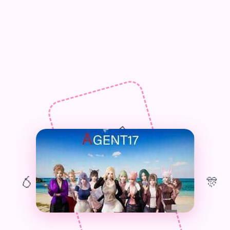
🎁
🎊
🎈