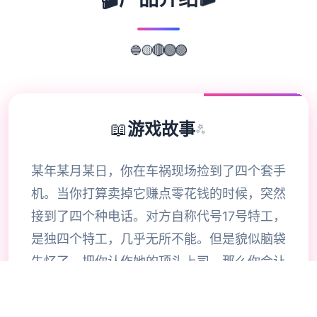
🔵
🟡
🔴
🟢
🟣
📖
游戏故事
✨
某年某月某日，你在车祸现场捡到了四个套手
机。当你打算卖掉它赚点零花钱的时候，突然
接到了四个种电话。对方自称代号17号特工，
是独四个特工，几乎无所不能。但是貌似脑袋
失忆了，把你认作她的顶头上司。那么你会让
他做些什么呢，教训欺负你的小太妹？调查你
女神的隐私？或者别的什么？