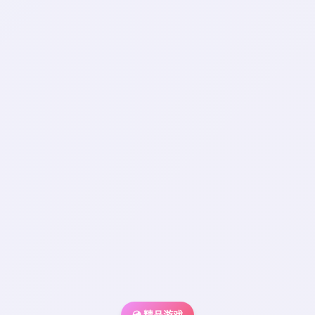
💿 精品游戏