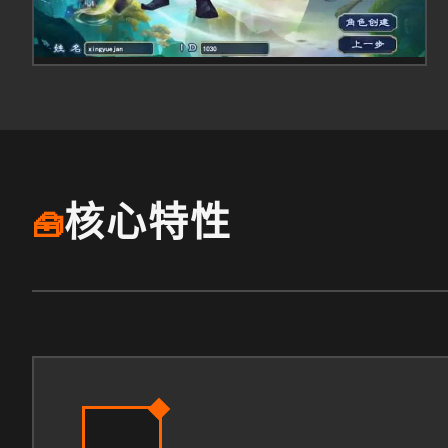
核心特性
🧰