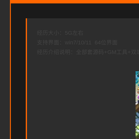
经历大小：5G左右
支持界面：win7/10/11 64位界面
经历介绍说明：全部套源码+GM工具+双