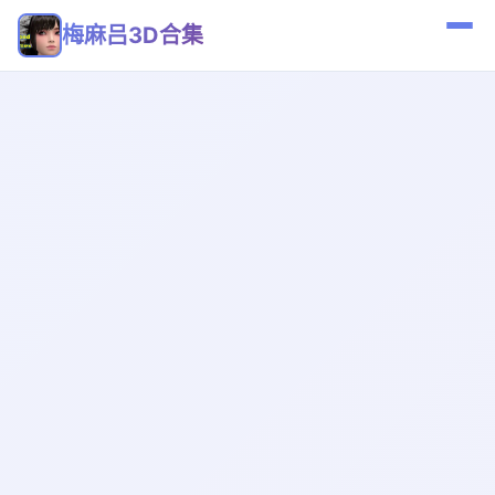
梅麻吕3D合集