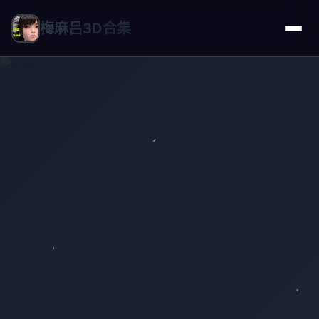
梅麻吕3D合集