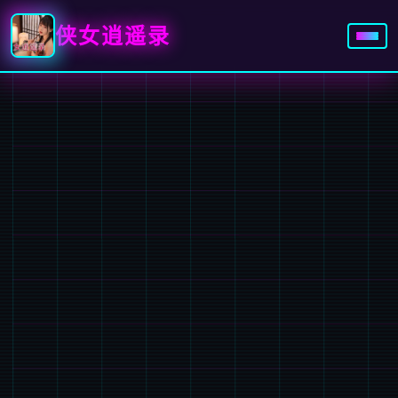
侠女逍遥录